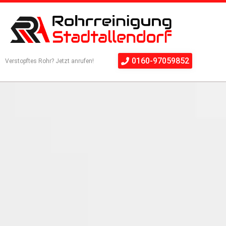
0160-97059852
Verstopftes Rohr? Jetzt anrufen!